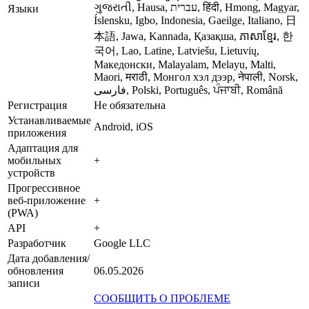
ગુજરાતી, Hausa, עברית, हिंदी, Hmong, Magyar,
Языки
Íslensku, Igbo, Indonesia, Gaeilge, Italiano, 日
本語, Jawa, Kannada, Қазақша, ភាសាខ្មែរ, 한
국어, Lao, Latine, Latviešu, Lietuvių,
Македонски, Malayalam, Melayu, Malti,
Maori, मराठी, Монгол хэл дээр, नेपाली, Norsk,
فارسی, Polski, Português, ਪੰਜਾਬੀ, Română
Регистрация
Не обязательна
Устанавливаемые
Android, iOS
приложения
Адаптация для
мобильных
+
устройств
Прогрессивное
веб-приложение
+
(PWA)
API
+
Разработчик
Google LLC
Дата добавления/
обновления
06.05.2026
записи
СООБЩИТЬ О ПРОБЛЕМЕ