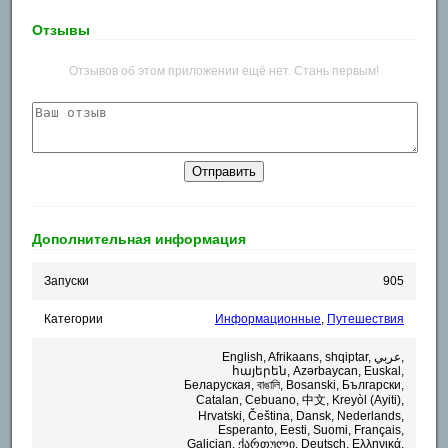
Отзывы
Отзывов об этом приложении ещё нет. Стань первым!
Дополнительная информация
Запуски
905
Категории
Информационные
,
Путешествия
English, Afrikaans, shqiptar, عربي,
հայերեն, Azərbaycan, Euskal,
Беларуская, বাঙালি, Bosanski, Български,
Catalan, Cebuano, 中文, Kreyòl (Ayiti),
Hrvatski, Čeština, Dansk, Nederlands,
Esperanto, Eesti, Suomi, Français,
Galician, ქართული, Deutsch, Ελληνικά,