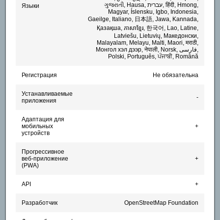
ગુજરાતી, Hausa, עברית, हिंदी, Hmong,
Языки
Magyar, Íslensku, Igbo, Indonesia,
Gaeilge, Italiano, 日本語, Jawa, Kannada,
Қазақша, ភាសាខ្មែរ, 한국어, Lao, Latine,
Latviešu, Lietuvių, Македонски,
Malayalam, Melayu, Malti, Maori, मराठी,
Монгол хэл дээр, नेपाली, Norsk, فارسی,
Polski, Português, ਪੰਜਾਬੀ, Română
Регистрация
Не обязательна
Устанавливаемые
-
приложения
Адаптация для
мобильных
+
устройств
Прогрессивное
веб-приложение
+
(PWA)
API
+
Разработчик
OpenStreetMap Foundation