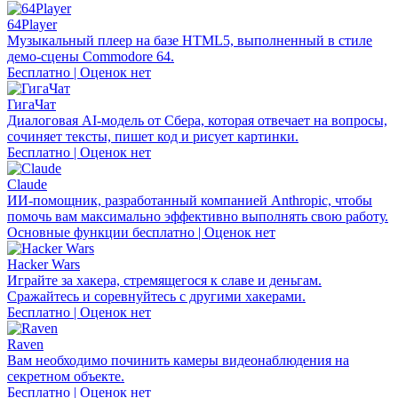
64Player
Музыкальный плеер на базе HTML5, выполненный в стиле
демо-сцены Commodore 64.
Бесплатно | Оценок нет
ГигаЧат
Диалоговая AI-модель от Сбера, которая отвечает на вопросы,
сочиняет тексты, пишет код и рисует картинки.
Бесплатно | Оценок нет
Claude
ИИ-помощник, разработанный компанией Anthropic, чтобы
помочь вам максимально эффективно выполнять свою работу.
Основные функции бесплатно | Оценок нет
Hacker Wars
Играйте за хакера, стремящегося к славе и деньгам.
Сражайтесь и соревнуйтесь с другими хакерами.
Бесплатно | Оценок нет
Raven
Вам необходимо починить камеры видеонаблюдения на
секретном объекте.
Бесплатно | Оценок нет