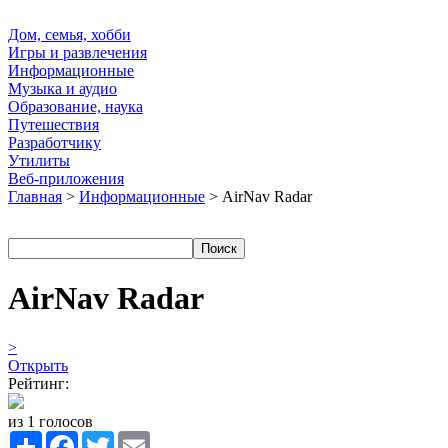
Дом, семья, хобби
Игры и развлечения
Информационные
Музыка и аудио
Образование, наука
Путешествия
Разработчику
Утилиты
Веб-приложения
Главная
>
Информационные
> AirNav Radar
AirNav Radar
>
Открыть
Рейтинг:
из 1 голосов
Share
Facebook
Twitter
Email