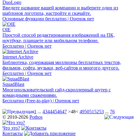
DuoLogo
Введите название вашей компании и выберите один из
шаблонов логотипа, настройте и скачайте.
Основные функции бесплатно | Оценок нет
OIE
Простой способ редактирования изображений на ПК,
ноутбуке, планшете или мобильном телефоне.
Бесплатно | Оценок нет
Internet Archive
Библиотека, содержащая миллионы бесплатных текстов,
фильмов, софта, музыки, веб-сайтов и многого другого.
Бесплатно | Оценок нет
SquadBlast
Многопользовательский сайд-скроллерный шутер с
командными сражениями.
Бесплатно (Free-to-play) | Оценок нет
1
...
43
44
45
46
47
>48<
49
50
51
52
53
...
76
© 2010-2026
Pothos
Что это?
Контакты