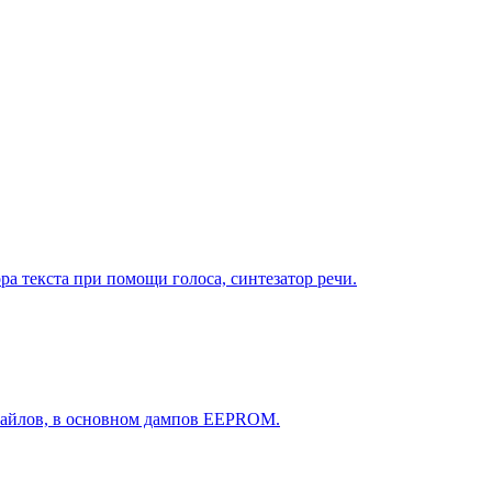
ра текста при помощи голоса, синтезатор речи.
файлов, в основном дампов EEPROM.