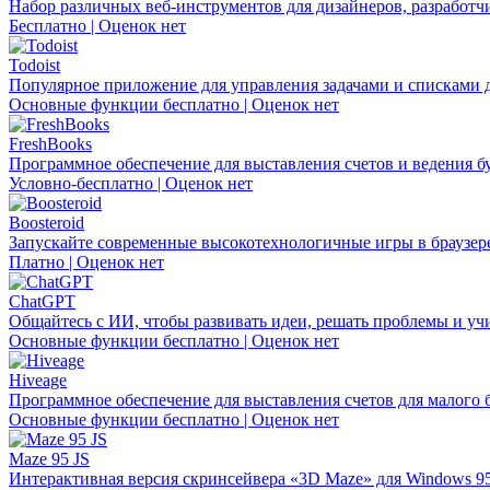
Набор различных веб-инструментов для дизайнеров, разработч
Бесплатно | Оценок нет
Todoist
Популярное приложение для управления задачами и списками д
Основные функции бесплатно | Оценок нет
FreshBooks
Программное обеспечение для выставления счетов и ведения бу
Условно-бесплатно | Оценок нет
Boosteroid
Запускайте современные высокотехнологичные игры в браузере 
Платно | Оценок нет
ChatGPT
Общайтесь с ИИ, чтобы развивать идеи, решать проблемы и учи
Основные функции бесплатно | Оценок нет
Hiveage
Программное обеспечение для выставления счетов для малого б
Основные функции бесплатно | Оценок нет
Maze 95 JS
Интерактивная версия скринсейвера «3D Maze» для Windows 9