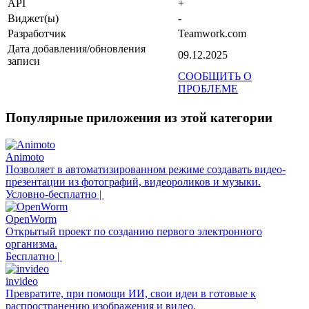
API
+
Виджет(ы)
-
Разработчик
Teamwork.com
Дата добавления/обновления
09.12.2025
записи
СООБЩИТЬ О
ПРОБЛЕМЕ
Популярные приложения из этой категории
Animoto
Позволяет в автоматизированном режиме создавать видео-
презентации из фотографий, видеороликов и музыки.
Условно-бесплатно |
OpenWorm
Открытый проект по созданию первого электронного
организма.
Бесплатно |
invideo
Превратите, при помощи ИИ, свои идеи в готовые к
распространению изображения и видео.