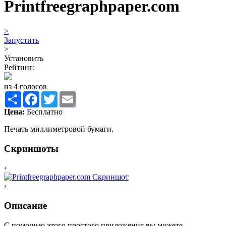
Printfreegraphpaper.com
>
Запустить
>
Установить
Рейтинг:
из 4 голосов
Share
Facebook
Twitter
Email
Цена:
Бесплатно
Печать миллиметровой бумаги.
Скриншоты
‹
›
Описание
С помощью этого простого приложения вы можете