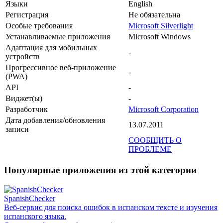
Языки
English
Регистрация
Не обязательна
Особые требования
Microsoft Silverlight
Устанавливаемые приложения
Microsoft Windows
Адаптация для мобильных
-
устройств
Прогрессивное веб-приложение
-
(PWA)
API
-
Виджет(ы)
-
Разработчик
Microsoft Corporation
Дата добавления/обновления
13.07.2011
записи
СООБЩИТЬ О
ПРОБЛЕМЕ
Популярные приложения из этой категории
SpanishChecker
Веб-сервис для поиска ошибок в испанском тексте и изучения
испанского языка.