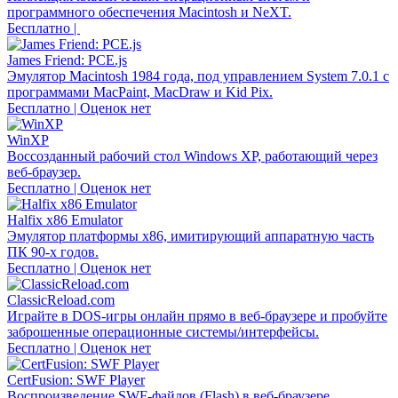
программного обеспечения Macintosh и NeXT.
Бесплатно |
James Friend: PCE.js
Эмулятор Macintosh 1984 года, под управлением System 7.0.1 с
программами MacPaint, MacDraw и Kid Pix.
Бесплатно | Оценок нет
WinXP
Воссозданный рабочий стол Windows XP, работающий через
веб-браузер.
Бесплатно | Оценок нет
Halfix x86 Emulator
Эмулятор платформы x86, имитирующий аппаратную часть
ПК 90-х годов.
Бесплатно | Оценок нет
ClassicReload.com
Играйте в DOS-игры онлайн прямо в веб-браузере и пробуйте
заброшенные операционные системы/интерфейсы.
Бесплатно | Оценок нет
CertFusion: SWF Player
Воспроизведение SWF-файлов (Flash) в веб-браузере.