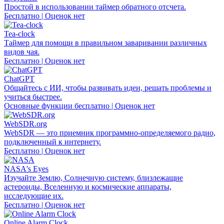
Простой в использовании таймер обратного отсчета.
Бесплатно | Оценок нет
Tea-clock
Таймер для помощи в правильном заваривании различных
видов чая.
Бесплатно | Оценок нет
ChatGPT
Общайтесь с ИИ, чтобы развивать идеи, решать проблемы и
учиться быстрее.
Основные функции бесплатно | Оценок нет
WebSDR.org
WebSDR — это приемник программно-определяемого радио,
подключенный к интернету.
Бесплатно | Оценок нет
NASA's Eyes
Изучайте Землю, Солнечную систему, близлежащие
астероиды, Вселенную и космические аппараты,
исследующие их.
Бесплатно | Оценок нет
Online Alarm Clock