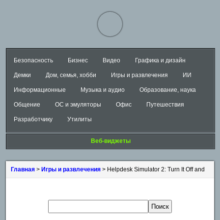
Безопасность
Бизнес
Видео
Графика и дизайн
Демки
Дом, семья, хобби
Игры и развлечения
ИИ
Информационные
Музыка и аудио
Образование, наука
Общение
ОС и эмуляторы
Офис
Путешествия
Разработчику
Утилиты
Веб-виджеты
Главная
>
Игры и развлечения
> Helpdesk Simulator 2: Turn It Off and
On Again