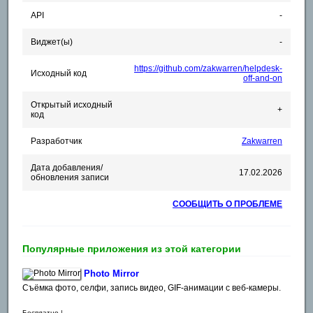
API
-
Виджет(ы)
-
https://github.com/zakwarren/helpdesk-
Исходный код
off-and-on
Открытый исходный
+
код
Разработчик
Zakwarren
Дата добавления/
17.02.2026
обновления записи
СООБЩИТЬ О ПРОБЛЕМЕ
Популярные приложения из этой категории
Photo Mirror
Съёмка фото, селфи, запись видео, GIF-анимации с веб-камеры.
Бесплатно |