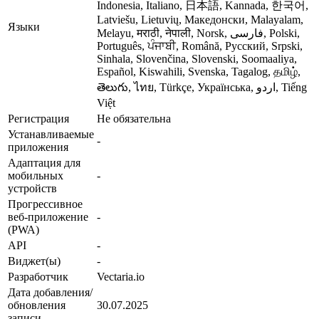
Indonesia, Italiano, 日本語, Kannada, 한국어,
Latviešu, Lietuvių, Македонски, Malayalam,
Языки
Melayu, मराठी, नेपाली, Norsk, فارسی, Polski,
Português, ਪੰਜਾਬੀ, Română, Русский, Srpski,
Sinhala, Slovenčina, Slovenski, Soomaaliya,
Español, Kiswahili, Svenska, Tagalog, தமிழ்,
తెలుగు, ไทย, Türkçe, Українська, اردو, Tiếng
Việt
Регистрация
Не обязательна
Устанавливаемые
-
приложения
Адаптация для
мобильных
-
устройств
Прогрессивное
веб-приложение
-
(PWA)
API
-
Виджет(ы)
-
Разработчик
Vectaria.io
Дата добавления/
обновления
30.07.2025
записи