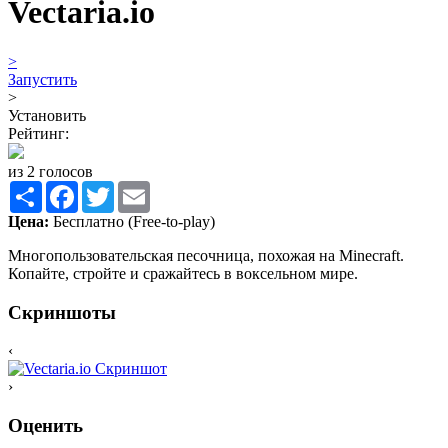
Vectaria.io
>
Запустить
>
Установить
Рейтинг:
из 2 голосов
Share
Facebook
Twitter
Email
Цена:
Бесплатно (Free-to-play)
Многопользовательская песочница, похожая на Minecraft.
Копайте, стройте и сражайтесь в воксельном мире.
Скриншоты
‹
›
Оценить