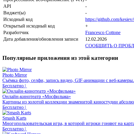
API
-
Виджет(ы)
-
Исходный код
https://github.com/kesiev/
Открытый исходный код
+
Разработчик
Francesco Cottone
Дата добавления/обновления записи
12.02.2026
СООБЩИТЬ О ПРОБ
Популярные приложения из этой категории
Photo Mirror
Съёмка фото, селфи, запись видео, GIF-анимации с веб-камеры.
Бесплатно |
Онлайн-кинотеатр «Мосфильма»
Картины из золотой коллекции знаменитой киностудии абсолют
Бесплатно |
Smash Karts
Многопользовательская игра, в которой игроки гоняют на карта
Бесплатно |