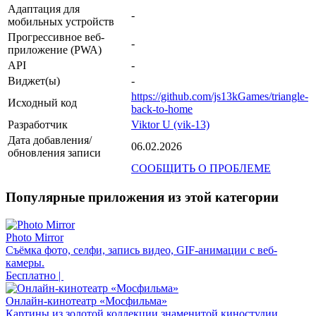
Адаптация для
-
мобильных устройств
Прогрессивное веб-
-
приложение (PWA)
API
-
Виджет(ы)
-
https://github.com/js13kGames/triangle-
Исходный код
back-to-home
Разработчик
Viktor U (vik-13)
Дата добавления/
06.02.2026
обновления записи
СООБЩИТЬ О ПРОБЛЕМЕ
Популярные приложения из этой категории
Photo Mirror
Съёмка фото, селфи, запись видео, GIF-анимации с веб-
камеры.
Бесплатно |
Онлайн-кинотеатр «Мосфильма»
Картины из золотой коллекции знаменитой киностудии