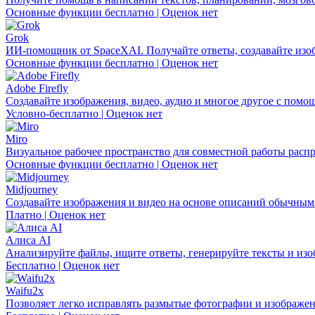
Основные функции бесплатно | Оценок нет
Grok
ИИ-помощник от SpaceXAI. Получайте ответы, создавайте изо
Основные функции бесплатно | Оценок нет
Adobe Firefly
Создавайте изображения, видео, аудио и многое другое с помо
Условно-бесплатно | Оценок нет
Miro
Визуальное рабочее пространство для совместной работы расп
Основные функции бесплатно | Оценок нет
Midjourney
Создавайте изображения и видео на основе описаний обычным
Платно | Оценок нет
Алиса AI
Анализируйте файлы, ищите ответы, генерируйте тексты и изо
Бесплатно | Оценок нет
Waifu2x
Позволяет легко исправлять размытые фотографии и изображени