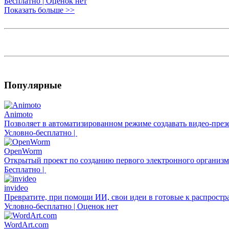
Бесплатно | Оценок нет
Показать больше >>
Популярные
Animoto
Позволяет в автоматизированном режиме создавать видео-през
Условно-бесплатно |
OpenWorm
Открытый проект по созданию первого электронного организм
Бесплатно |
invideo
Превратите, при помощи ИИ, свои идеи в готовые к распростр
Условно-бесплатно | Оценок нет
WordArt.com