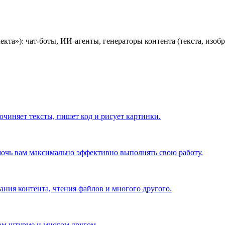
кта»): чат-боты, ИИ-агенты, генераторы контента (текста, изоб
сочиняет тексты, пишет код и рисует картинки.
очь вам максимально эффективно выполнять свою работу.
ния контента, чтения файлов и многого другого.
ом штурме и многом другом.