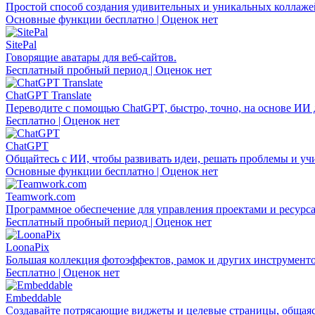
Простой способ создания удивительных и уникальных коллажей
Основные функции бесплатно | Оценок нет
SitePal
Говорящие аватары для веб-сайтов.
Бесплатный пробный период | Оценок нет
ChatGPT Translate
Переводите с помощью ChatGPT, быстро, точно, на основе ИИ д
Бесплатно | Оценок нет
ChatGPT
Общайтесь с ИИ, чтобы развивать идеи, решать проблемы и учи
Основные функции бесплатно | Оценок нет
Teamwork.com
Программное обеспечение для управления проектами и ресурса
Бесплатный пробный период | Оценок нет
LoonaPix
Большая коллекция фотоэффектов, рамок и других инструменто
Бесплатно | Оценок нет
Embeddable
Создавайте потрясающие виджеты и целевые страницы, общаяс