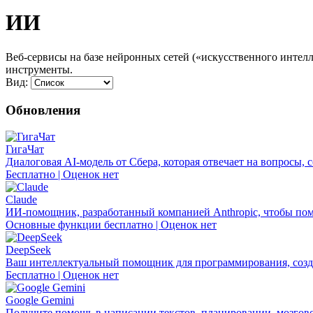
ИИ
Веб-сервисы на базе нейронных сетей («искусственного интелле
инструменты.
Вид:
Обновления
ГигаЧат
Диалоговая AI-модель от Сбера, которая отвечает на вопросы, 
Бесплатно | Оценок нет
Claude
ИИ-помощник, разработанный компанией Anthropic, чтобы пом
Основные функции бесплатно | Оценок нет
DeepSeek
Ваш интеллектуальный помощник для программирования, созда
Бесплатно | Оценок нет
Google Gemini
Получите помощь в написании текстов, планировании, мозгов