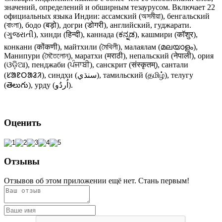
значений, определений и обширным тезаурусом. Включает 22
официальных языка Индии: ассамский (অসমীয়া), бенгальский
(বাংলা), бодо (बड़ो), догри (डोगरी), английский, гуджарати.
(ગુજરાતી), хинди (हिन्दी), каннада (ಕನ್ನಡ), кашмири (कॉशुर),
конкани (कोंकणी), майтхили (মৈথিলী), малаялам (മലയാളം),
Манипури (মৈতৈলোন্), маратхи (मराठी), непальский (नेपाली), ория
(ଓଡ଼ିଆ), пенджаби (ਪੰਜਾਬੀ), санскрит (संस्कृतम्), сантали
(ᱥᱟᱱᱛᱟᱲᱤ), синдхи (سنڌي), тамильский (தமிழ்), телугу
(తెలుగు), урду (اُردُو).
Оценить
Отзывы
Отзывов об этом приложении ещё нет. Стань первым!