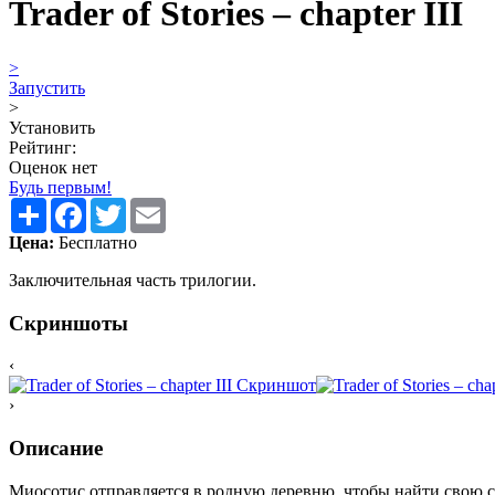
Trader of Stories – chapter III
>
Запустить
>
Установить
Рейтинг:
Оценок нет
Будь первым!
Share
Facebook
Twitter
Email
Цена:
Бесплатно
Заключительная часть трилогии.
Скриншоты
‹
›
Описание
Миосотис отправляется в родную деревню, чтобы найти свою с