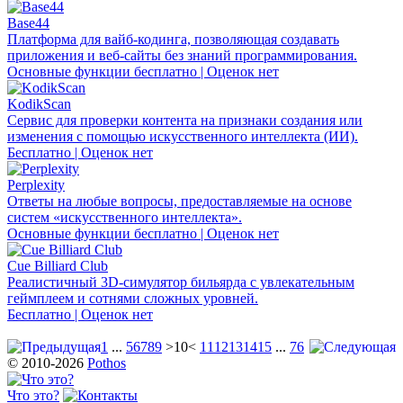
Base44
Платформа для вайб-кодинга, позволяющая создавать
приложения и веб-сайты без знаний программирования.
Основные функции бесплатно | Оценок нет
KodikScan
Сервис для проверки контента на признаки создания или
изменения с помощью искусственного интеллекта (ИИ).
Бесплатно | Оценок нет
Perplexity
Ответы на любые вопросы, предоставляемые на основе
систем «искусственного интеллекта».
Основные функции бесплатно | Оценок нет
Cue Billiard Club
Реалистичный 3D-симулятор бильярда с увлекательным
геймплеем и сотнями сложных уровней.
Бесплатно | Оценок нет
1
...
5
6
7
8
9
>10<
11
12
13
14
15
...
76
© 2010-2026
Pothos
Что это?