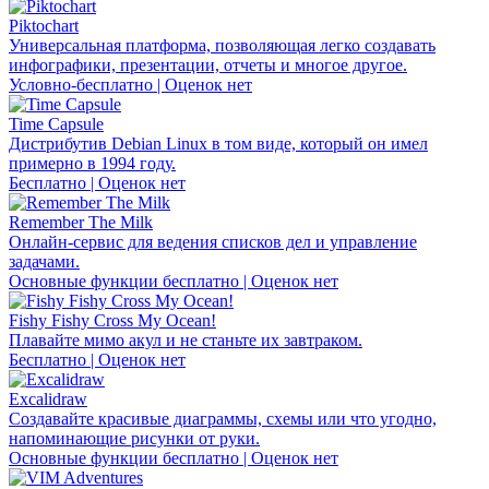
Piktochart
Универсальная платформа, позволяющая легко создавать
инфографики, презентации, отчеты и многое другое.
Условно-бесплатно | Оценок нет
Time Capsule
Дистрибутив Debian Linux в том виде, который он имел
примерно в 1994 году.
Бесплатно | Оценок нет
Remember The Milk
Онлайн-сервис для ведения списков дел и управление
задачами.
Основные функции бесплатно | Оценок нет
Fishy Fishy Cross My Ocean!
Плавайте мимо акул и не станьте их завтраком.
Бесплатно | Оценок нет
Excalidraw
Создавайте красивые диаграммы, схемы или что угодно,
напоминающие рисунки от руки.
Основные функции бесплатно | Оценок нет