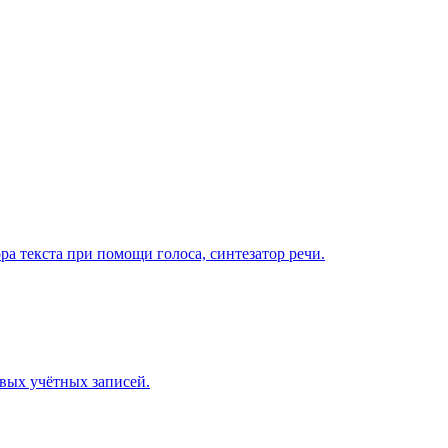
ра текста при помощи голоса, синтезатор речи.
вых учётных записей.