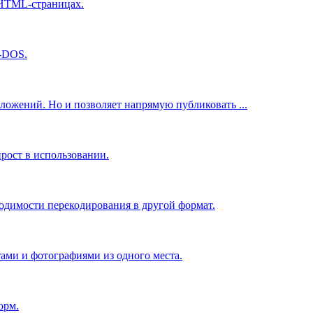
 HTML-страницах.
S-DOS.
иложений. Но и позволяет напрямую публиковать ...
рост в использовании.
ходимости перекодирования в другой формат.
ами и фотографиями из одного места.
орм.