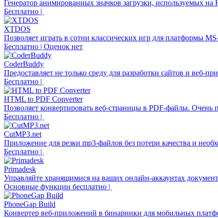
Генератор анимированных значков загрузки, используемых на
Бесплатно |
XTDOS
Позволяет играть в сотни классических игр для платформы M
Бесплатно | Оценок нет
CoderBuddy
Предоставляет не только среду для разработки сайтов и веб-пр
Бесплатно |
HTML to PDF Converter
Позволяет конвертировать веб-страницы в PDF-файлы. Очень п
Бесплатно |
CutMP3.net
Приложение для резки mp3-файлов без потери качества и необ
Бесплатно |
Primadesk
Управляйте хранящимися на ваших онлайн-аккаунтах документ
Основные функции бесплатно |
PhoneGap Build
Конвертер веб-приложений в бинарники для мобильных платф