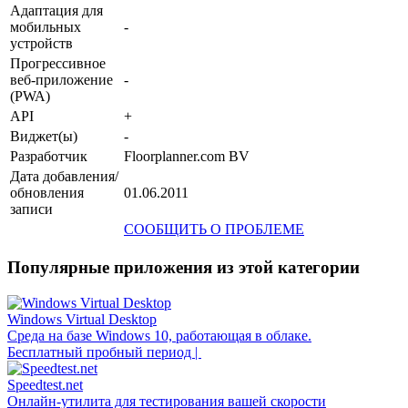
Адаптация для
мобильных
-
устройств
Прогрессивное
веб-приложение
-
(PWA)
API
+
Виджет(ы)
-
Разработчик
Floorplanner.com BV
Дата добавления/
обновления
01.06.2011
записи
СООБЩИТЬ О ПРОБЛЕМЕ
Популярные приложения из этой категории
Windows Virtual Desktop
Среда на базе Windows 10, работающая в облаке.
Бесплатный пробный период |
Speedtest.net
Онлайн-утилита для тестирования вашей скорости