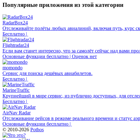
Популярные приложения из этой категории
RadarBox24
Отслеживайте полёты любых авиалиний, включая путь, курс ско
Бесплатно |
Flightradar24
Если вам станет интересно, что за самолёт сейчас над вами прол
Основные функции бесплатно | Оценок нет
momondo
Сервис для поиска дешёвых авиабилетов.
Бесплатно |
MarineTraffic
Крупнейший в мире сервис, из публично доступных, для отсле
Бесплатно |
AirNav Radar
Отслеживание рейсов в режиме реального времени и статус аэ
Основные функции бесплатно |
© 2010-2026
Pothos