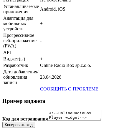
Устанавливаемые
Android, iOS
приложения
Адаптация для
мобильных
+
устройств
Прогрессивное
веб-приложение
-
(PWA)
API
-
Виджет(ы)
+
Разработчик
Online Radio Box sp.z.o.o.
Дата добавления/
обновления
23.04.2026
записи
СООБЩИТЬ О ПРОБЛЕМЕ
Пример виджета
Код для встраивания
Копировать код