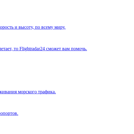
рость и высоту, по всему миру.
етает, то Flightradar24 сможет вам помочь.
живания морского трафика.
ропортов.