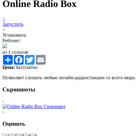
Online Radio Box
>
Запустить
>
Установить
Рейтинг:
из 1 голосов
Share
Facebook
Twitter
Email
Цена:
Бесплатно
Позволяет слушать любые онлайн-радиостанции со всего мира.
Скриншоты
‹
›
Оценить