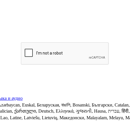
ыка и аудио
κά, ગુજરાતી, Hausa, עברית, हिंदी, Hmong, Magyar, Íslensku, Igbo, Indonesia, Gaeilge, Italiano, 日本
tine, Latviešu, Lietuvių, Македонски, Malayalam, Melayu, Malti, Maori, 