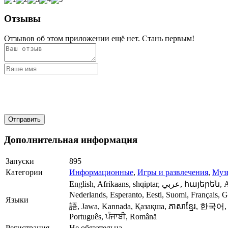
Отзывы
Отзывов об этом приложении ещё нет. Стань первым!
Дополнительная информация
Запуски
895
Категории
Информационные
,
Игры и развлечения
,
Муз
English, Afrikaans, shqiptar, عربي, հայերեն, Azərbaycan, Euskal, Беларуская, বাঙালি, Bosanski, Български, Catalan, Cebuano, 中文, Kreyòl (Ayiti), Hrvatski, Čeština, Dansk,
Nederlands, Esperanto, Eesti, Suomi, Français, Galician, ქართული, Deutsch, Ελληνι
Языки
語, Jawa, Kannada, Қазақша, ភាសាខ្មែរ, 한국어, Lao, La
Português, ਪੰਜਾਬੀ, Română
Регистрация
Не обязательна