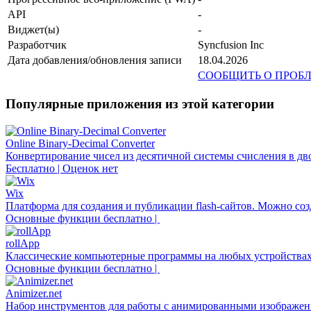
API
-
Виджет(ы)
-
Разработчик
Syncfusion Inc
Дата добавления/обновления записи
18.04.2026
СООБЩИТЬ О ПРОБ
Популярные приложения из этой категории
Online Binary-Decimal Converter
Конвертирование чисел из десятичной системы счисления в дв
Бесплатно | Оценок нет
Wix
Платформа для создания и публикации flash-сайтов. Можно соз
Основные функции бесплатно |
rollApp
Классические компьютерные программы на любых устройствах
Основные функции бесплатно |
Animizer.net
Набор инструментов для работы с анимированными изображен