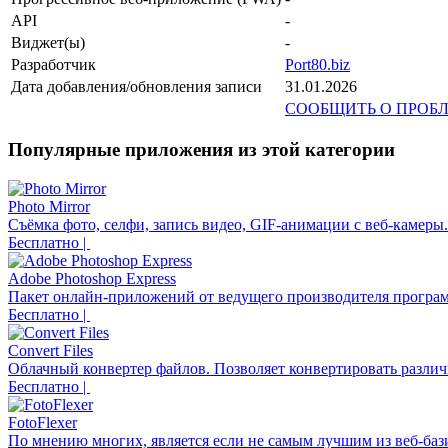
API
-
Виджет(ы)
-
Разработчик
Port80.biz
Дата добавления/обновления записи
31.01.2026
СООБЩИТЬ О ПРОБ
Популярные приложения из этой категории
Photo Mirror
Съёмка фото, селфи, запись видео, GIF-анимации с веб-камеры.
Бесплатно |
Adobe Photoshop Express
Пакет онлайн-приложений от ведущего производителя програм
Бесплатно |
Convert Files
Облачный конвертер файлов. Позволяет конвертировать разли
Бесплатно |
FotoFlexer
По мнению многих, является если не самым лучшим из веб-баз