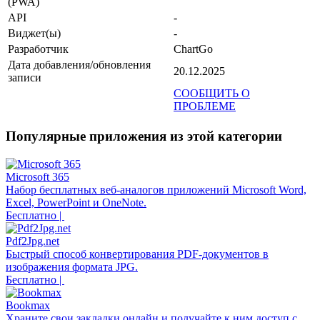
(PWA)
API
-
Виджет(ы)
-
Разработчик
ChartGo
Дата добавления/обновления
20.12.2025
записи
СООБЩИТЬ О
ПРОБЛЕМЕ
Популярные приложения из этой категории
Microsoft 365
Набор бесплатных веб-аналогов приложений Microsoft Word,
Excel, PowerPoint и OneNote.
Бесплатно |
Pdf2Jpg.net
Быстрый способ конвертирования PDF-документов в
изображения формата JPG.
Бесплатно |
Bookmax
Храните свои закладки онлайн и получайте к ним доступ с