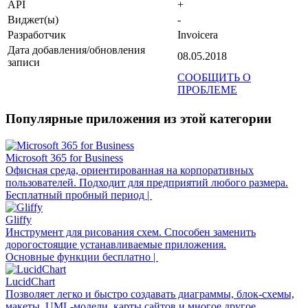
API
+
Виджет(ы)
-
Разработчик
Invoicera
Дата добавления/обновления
08.05.2018
записи
СООБЩИТЬ О
ПРОБЛЕМЕ
Популярные приложения из этой категории
Microsoft 365 for Business
Офисная среда, ориентированная на корпоративных
пользователей. Подходит для предприятий любого размера.
Бесплатный пробный период |
Gliffy
Инструмент для рисования схем. Способен заменить
дорогостоящие устанавливаемые приложения.
Основные функции бесплатно |
LucidChart
Позволяет легко и быстро создавать диаграммы, блок-схемы,
макеты, UML-модели, карты сайтов и многое другое.