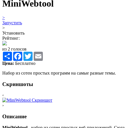
MiniWebtool
>
Запустить
>
Установить
Рейтинг:
из 2 голосов
Share
Facebook
Twitter
Email
Цена:
Бесплатно
Набор из сотен простых программ на самые разные темы.
Скриншоты
‹
›
Описание
MiniWebtool
- набор из сотен простых веб-приложений. Сюда