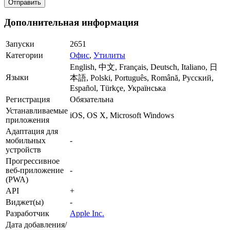
Дополнительная информация
Запуски
2651
Категории
Офис
,
Утилиты
English, 中文, Français, Deutsch, Italiano, 日
Языки
本語, Polski, Português, Română, Русский,
Español, Türkçe, Українська
Регистрация
Обязательна
Устанавливаемые
iOS, OS X, Microsoft Windows
приложения
Адаптация для
мобильных
-
устройств
Прогрессивное
веб-приложение
-
(PWA)
API
+
Виджет(ы)
-
Разработчик
Apple Inc.
Дата добавления/