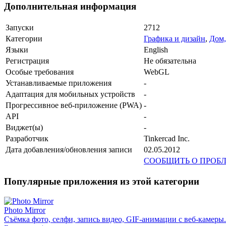
Дополнительная информация
Запуски
2712
Категории
Графика и дизайн
,
Дом,
Языки
English
Регистрация
Не обязательна
Особые требования
WebGL
Устанавливаемые приложения
-
Адаптация для мобильных устройств
-
Прогрессивное веб-приложение (PWA)
-
API
-
Виджет(ы)
-
Разработчик
Tinkercad Inc.
Дата добавления/обновления записи
02.05.2012
СООБЩИТЬ О ПРОБ
Популярные приложения из этой категории
Photo Mirror
Съёмка фото, селфи, запись видео, GIF-анимации с веб-камеры.