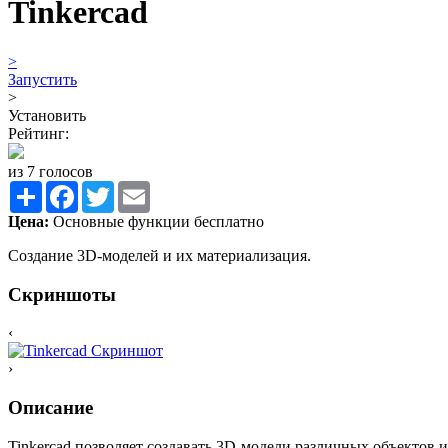
Tinkercad
>
Запустить
>
Установить
Рейтинг:
из 7 голосов
Share
Facebook
Twitter
Email
Цена:
Основные функции бесплатно
Создание 3D-моделей и их материализация.
Скриншоты
‹
›
Описание
Tinkercad позволяет создавать 3D-модели различных объектов 