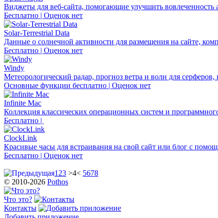
Виджеты для веб-сайта, помогающие улучшить вовлеченность 
Бесплатно | Оценок нет
Solar-Terrestrial Data
Данные о солнечной активности для размещения на сайте, ком
Бесплатно | Оценок нет
Windy
Метеорологический радар, прогноз ветра и волн для серферов, 
Основные функции бесплатно | Оценок нет
Infinite Mac
Коллекция классических операционных систем и программного
Бесплатно |
ClockLink
Красивые часы для встраивания на свой сайт или блог с помо
Бесплатно | Оценок нет
1
2
3
>4<
5
6
7
8
© 2010-2026
Pothos
Что это?
Контакты
Добавить приложение