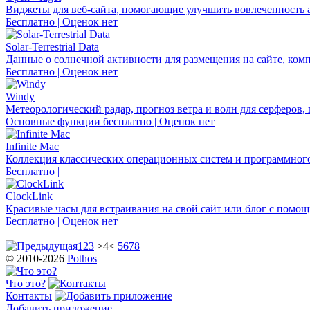
Виджеты для веб-сайта, помогающие улучшить вовлеченность 
Бесплатно | Оценок нет
Solar-Terrestrial Data
Данные о солнечной активности для размещения на сайте, ком
Бесплатно | Оценок нет
Windy
Метеорологический радар, прогноз ветра и волн для серферов, 
Основные функции бесплатно | Оценок нет
Infinite Mac
Коллекция классических операционных систем и программного
Бесплатно |
ClockLink
Красивые часы для встраивания на свой сайт или блог с помо
Бесплатно | Оценок нет
1
2
3
>4<
5
6
7
8
© 2010-2026
Pothos
Что это?
Контакты
Добавить приложение