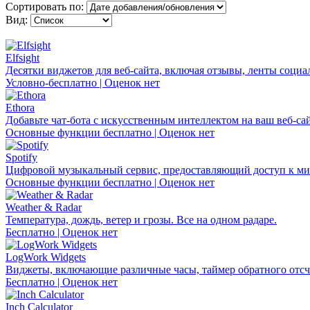
Сортировать по:
Вид:
Elfsight
Десятки виджетов для веб-сайта, включая отзывы, ленты социа
Условно-бесплатно | Оценок нет
Ethora
Добавьте чат-бота с искусственным интеллектом на ваш веб-сай
Основные функции бесплатно | Оценок нет
Spotify
Цифровой музыкальный сервис, предоставляющий доступ к ми
Основные функции бесплатно | Оценок нет
Weather & Radar
Температура, дождь, ветер и грозы. Все на одном радаре.
Бесплатно | Оценок нет
LogWork Widgets
Виджеты, включающие различные часы, таймер обратного отсчё
Бесплатно | Оценок нет
Inch Calculator