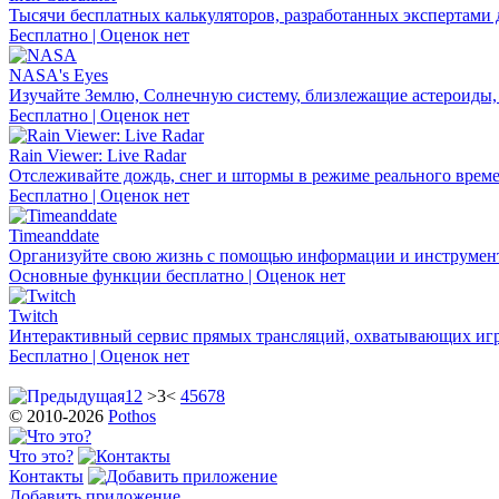
Тысячи бесплатных калькуляторов, разработанных экспертами 
Бесплатно | Оценок нет
NASA's Eyes
Изучайте Землю, Солнечную систему, близлежащие астероиды,
Бесплатно | Оценок нет
Rain Viewer: Live Radar
Отслеживайте дождь, снег и штормы в режиме реального време
Бесплатно | Оценок нет
Timeanddate
Организуйте свою жизнь с помощью информации и инструмент
Основные функции бесплатно | Оценок нет
Twitch
Интерактивный сервис прямых трансляций, охватывающих игры,
Бесплатно | Оценок нет
1
2
>3<
4
5
6
7
8
© 2010-2026
Pothos
Что это?
Контакты
Добавить приложение