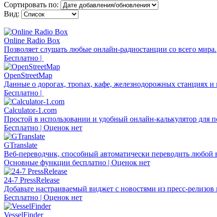
Сортировать по:
Вид:
Online Radio Box
Позволяет слушать любые онлайн-радиостанции со всего мира.
Бесплатно |
OpenStreetMap
Данные о дорогах, тропах, кафе, железнодорожных станциях и
Бесплатно |
Calculator-1.com
Простой в использовании и удобный онлайн-калькулятор для п
Бесплатно | Оценок нет
GTranslate
Веб-переводчик, способный автоматически переводить любой в
Основные функции бесплатно | Оценок нет
24-7 PressRelease
Добавьте настраиваемый виджет с новостями из пресс-релизов н
Бесплатно | Оценок нет
VesselFinder