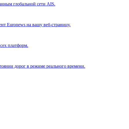
анным глобальной сети AIS.
нт Euronews на вашу веб-страницу.
всех платформ.
оянии дорог в режиме реального времени.