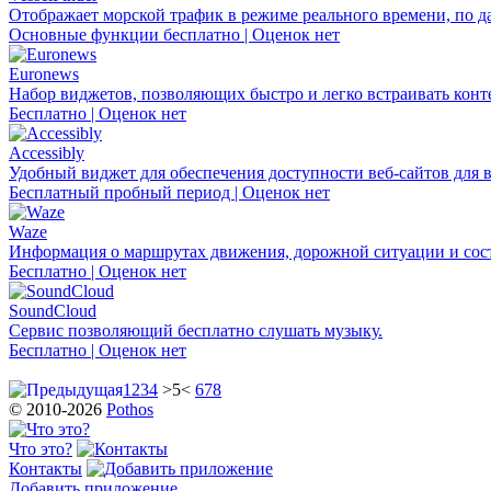
Отображает морской трафик в режиме реального времени, по д
Основные функции бесплатно | Оценок нет
Euronews
Набор виджетов, позволяющих быстро и легко встраивать конте
Бесплатно | Оценок нет
Accessibly
Удобный виджет для обеспечения доступности веб-сайтов для 
Бесплатный пробный период | Оценок нет
Waze
Информация о маршрутах движения, дорожной ситуации и сост
Бесплатно | Оценок нет
SoundCloud
Сервис позволяющий бесплатно слушать музыку.
Бесплатно | Оценок нет
1
2
3
4
>5<
6
7
8
© 2010-2026
Pothos
Что это?
Контакты
Добавить приложение