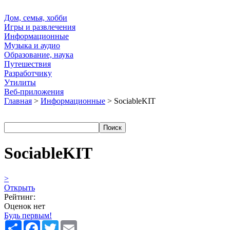
Дом, семья, хобби
Игры и развлечения
Информационные
Музыка и аудио
Образование, наука
Путешествия
Разработчику
Утилиты
Веб-приложения
Главная
>
Информационные
> SociableKIT
SociableKIT
>
Открыть
Рейтинг:
Оценок нет
Будь первым!
Share
Facebook
Twitter
Email