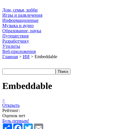
Дом, семья, хобби
Игры и развлечения
Информационные
Музыка и аудио
Образование, наука
Путешествия
Разработчику
Утилиты
Веб-приложения
Главная
>
ИИ
> Embeddable
Embeddable
>
Открыть
Рейтинг:
Оценок нет
Будь первым!
Share
Facebook
Twitter
Email