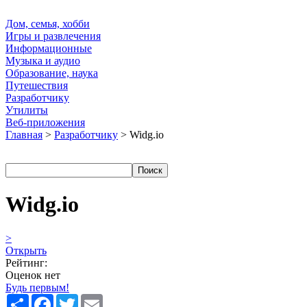
Дом, семья, хобби
Игры и развлечения
Информационные
Музыка и аудио
Образование, наука
Путешествия
Разработчику
Утилиты
Веб-приложения
Главная
>
Разработчику
> Widg.io
Widg.io
>
Открыть
Рейтинг:
Оценок нет
Будь первым!
Share
Facebook
Twitter
Email