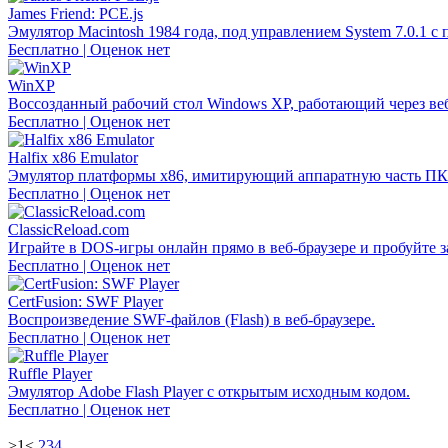
James Friend: PCE.js
Эмулятор Macintosh 1984 года, под управлением System 7.0.1 с
Бесплатно | Оценок нет
WinXP
Воссозданный рабочий стол Windows XP, работающий через веб
Бесплатно | Оценок нет
Halfix x86 Emulator
Эмулятор платформы x86, имитирующий аппаратную часть ПК 
Бесплатно | Оценок нет
ClassicReload.com
Играйте в DOS-игры онлайн прямо в веб-браузере и пробуйте
Бесплатно | Оценок нет
CertFusion: SWF Player
Воспроизведение SWF-файлов (Flash) в веб-браузере.
Бесплатно | Оценок нет
Ruffle Player
Эмулятор Adobe Flash Player с открытым исходным кодом.
Бесплатно | Оценок нет
>1<
2
3
4