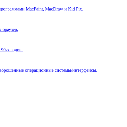
 программами MacPaint, MacDraw и Kid Pix.
-браузер.
90-х годов.
 заброшенные операционные системы/интерфейсы.