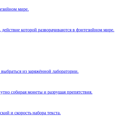
нтезийном мире.
действие которой разворачиваются в фэнтезийном мире.
выбраться из заряжённой лаборатории.
путно собирая монеты и разрушая препятствия.
кий и скорость набора текста.