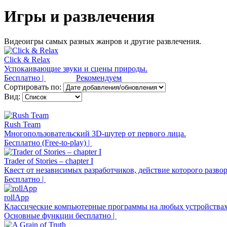
Игры и развлечения
Видеоигры самых разных жанров и другие развлечения.
Click & Relax
Успокаивающие звуки и сцены природы.
Бесплатно |
Рекомендуем
Сортировать по:
Вид:
Rush Team
Многопользовательский 3D-шутер от первого лица.
Бесплатно (Free-to-play) |
Trader of Stories – chapter I
Квест от независимых разработчиков, действие которого разво
Бесплатно |
rollApp
Классические компьютерные программы на любых устройствах
Основные функции бесплатно |