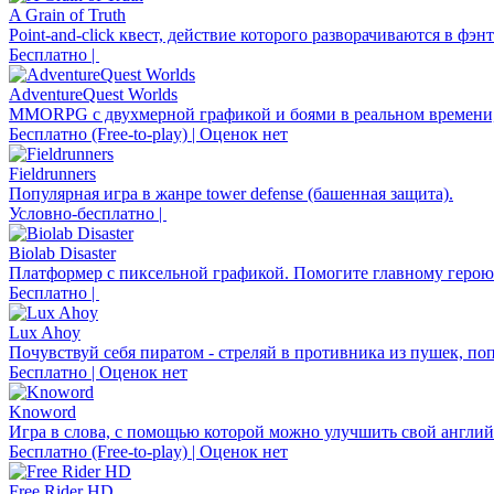
A Grain of Truth
Point-and-click квест, действие которого разворачиваются в фэ
Бесплатно |
AdventureQuest Worlds
MMORPG с двухмерной графикой и боями в реальном времени, 
Бесплатно (Free-to-play) | Оценок нет
Fieldrunners
Популярная игра в жанре tower defense (башенная защита).
Условно-бесплатно |
Biolab Disaster
Платформер с пиксельной графикой. Помогите главному герою 
Бесплатно |
Lux Ahoy
Почувствуй себя пиратом - стреляй в противника из пушек, по
Бесплатно | Оценок нет
Knoword
Игра в слова, с помощью которой можно улучшить свой английс
Бесплатно (Free-to-play) | Оценок нет
Free Rider HD