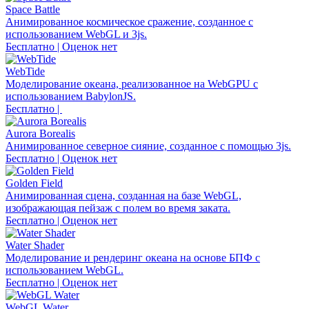
Space Battle
Анимированное космическое сражение, созданное с
использованием WebGL и 3js.
Бесплатно | Оценок нет
WebTide
Моделирование океана, реализованное на WebGPU с
использованием BabylonJS.
Бесплатно |
Aurora Borealis
Анимированное северное сияние, созданное с помощью 3js.
Бесплатно | Оценок нет
Golden Field
Анимированная сцена, созданная на базе WebGL,
изображающая пейзаж с полем во время заката.
Бесплатно | Оценок нет
Water Shader
Моделирование и рендеринг океана на основе БПФ с
использованием WebGL.
Бесплатно | Оценок нет
WebGL Water