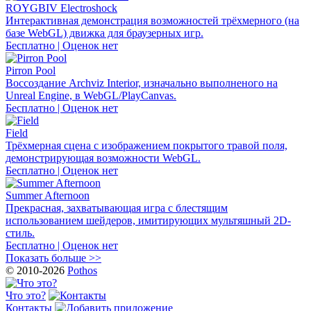
ROYGBIV Electroshock
Интерактивная демонстрация возможностей трёхмерного (на
базе WebGL) движка для браузерных игр.
Бесплатно | Оценок нет
Pirron Pool
Воссоздание Archviz Interior, изначально выполненого на
Unreal Engine, в WebGL/PlayCanvas.
Бесплатно | Оценок нет
Field
Трёхмерная сцена с изображением покрытого травой поля,
демонстрирующая возможности WebGL.
Бесплатно | Оценок нет
Summer Afternoon
Прекрасная, захватывающая игра с блестящим
использованием шейдеров, имитирующих мультяшный 2D-
стиль.
Бесплатно | Оценок нет
Показать больше >>
© 2010-2026
Pothos
Что это?
Контакты