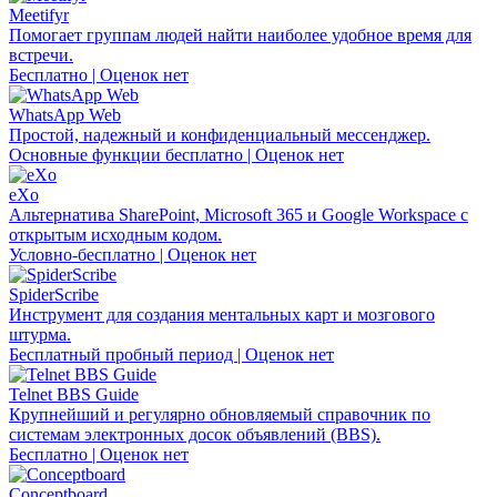
Meetifyr
Помогает группам людей найти наиболее удобное время для
встречи.
Бесплатно | Оценок нет
WhatsApp Web
Простой, надежный и конфиденциальный мессенджер.
Основные функции бесплатно | Оценок нет
eXo
Альтернатива SharePoint, Microsoft 365 и Google Workspace с
открытым исходным кодом.
Условно-бесплатно | Оценок нет
SpiderScribe
Инструмент для создания ментальных карт и мозгового
штурма.
Бесплатный пробный период | Оценок нет
Telnet BBS Guide
Крупнейший и регулярно обновляемый справочник по
системам электронных досок объявлений (BBS).
Бесплатно | Оценок нет
Conceptboard