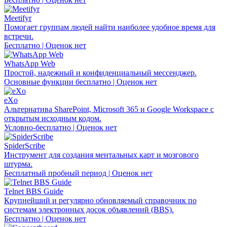
Meetifyr
Помогает группам людей найти наиболее удобное время для
встречи.
Бесплатно | Оценок нет
WhatsApp Web
Простой, надежный и конфиденциальный мессенджер.
Основные функции бесплатно | Оценок нет
eXo
Альтернатива SharePoint, Microsoft 365 и Google Workspace с
открытым исходным кодом.
Условно-бесплатно | Оценок нет
SpiderScribe
Инструмент для создания ментальных карт и мозгового
штурма.
Бесплатный пробный период | Оценок нет
Telnet BBS Guide
Крупнейший и регулярно обновляемый справочник по
системам электронных досок объявлений (BBS).
Бесплатно | Оценок нет