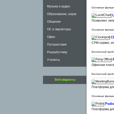
Музыка и аудио
Основные функци
Образование, наука
L
Позволяет легк
Общение
ОС и эмуляторы
Основные функци
Офис
C
CPM-сервис, ис
Путешествия
Бесплатный проб
Разработчику
Утилиты
Офисная платф
Бесплатный проб
Веб-виджеты
Платформа для
Основные функци
Podi
Платформа для