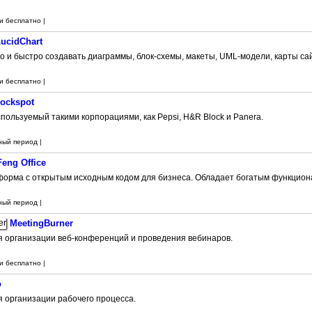
и бесплатно |
ucidChart
о и быстро создавать диаграммы, блок-схемы, макеты, UML-модели, карты сай
и бесплатно |
lockspot
пользуемый такими корпорациями, как Pepsi, H&R Block и Panera.
ный период |
Feng Office
орма с открытым исходным кодом для бизнеса. Обладает богатым функцион
ный период |
MeetingBurner
 организации веб-конференций и проведения вебинаров.
и бесплатно |
o
 организации рабочего процесса.