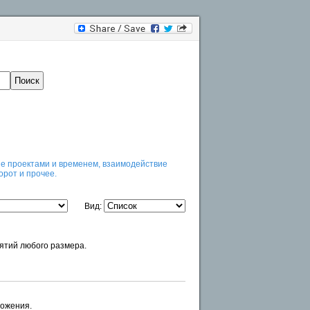
е проектами и временем, взаимодействие
орот и прочее.
Вид:
ятий любого размера.
ложения.