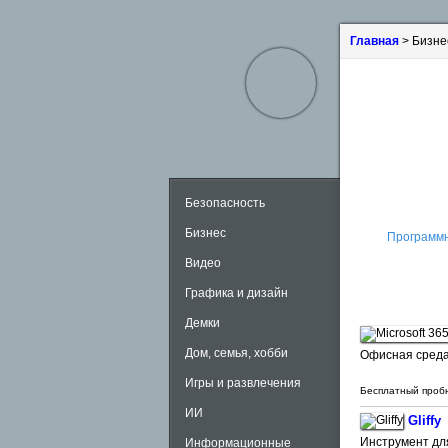
Главная
> Бизне
Безопасность
Бизнес
Программн
Видео
Графика и дизайн
Демки
Дом, семья, хобби
Офисная среда
Игры и развлечения
Бесплатный проб
ИИ
Gliffy
Инструмент дл
Информационные