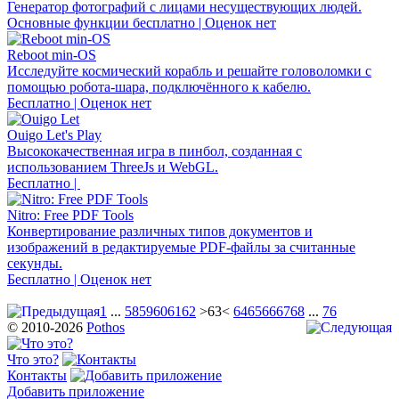
Генератор фотографий с лицами несуществующих людей.
Основные функции бесплатно | Оценок нет
Reboot min-OS
Исследуйте космический корабль и решайте головоломки с
помощью робота-шара, подключённого к кабелю.
Бесплатно | Оценок нет
Ouigo Let's Play
Высококачественная игра в пинбол, созданная с
использованием ThreeJs и WebGL.
Бесплатно |
Nitro: Free PDF Tools
Конвертирование различных типов документов и
изображений в редактируемые PDF-файлы за считанные
секунды.
Бесплатно | Оценок нет
1
...
58
59
60
61
62
>63<
64
65
66
67
68
...
76
© 2010-2026
Pothos
Что это?
Контакты
Добавить приложение