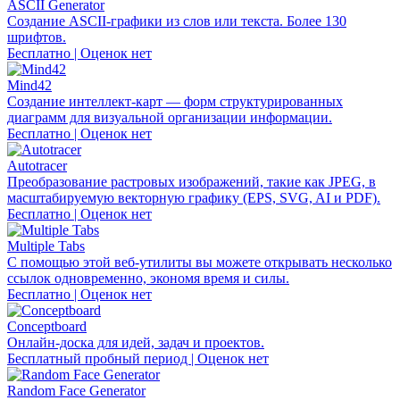
ASCII Generator
Создание ASCII-графики из слов или текста. Более 130
шрифтов.
Бесплатно | Оценок нет
Mind42
Создание интеллект-карт — форм структурированных
диаграмм для визуальной организации информации.
Бесплатно | Оценок нет
Autotracer
Преобразование растровых изображений, такие как JPEG, в
масштабируемую векторную графику (EPS, SVG, AI и PDF).
Бесплатно | Оценок нет
Multiple Tabs
С помощью этой веб-утилиты вы можете открывать несколько
ссылок одновременно, экономя время и силы.
Бесплатно | Оценок нет
Conceptboard
Онлайн-доска для идей, задач и проектов.
Бесплатный пробный период | Оценок нет
Random Face Generator