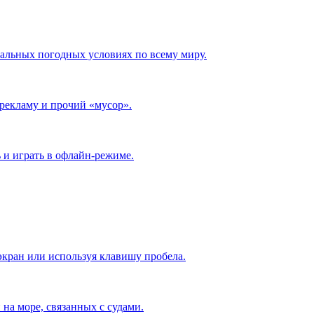
альных погодных условиях по всему миру.
рекламу и прочий «мусор».
 и играть в офлайн-режиме.
экран или используя клавишу пробела.
на море, связанных с судами.