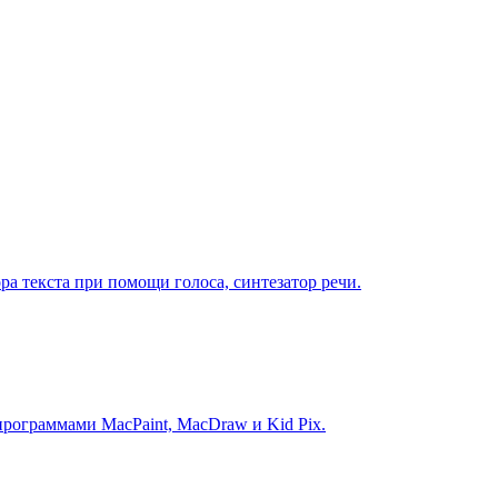
ра текста при помощи голоса, синтезатор речи.
 программами MacPaint, MacDraw и Kid Pix.