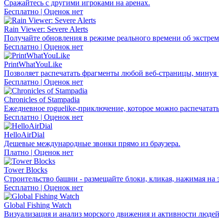
Сражайтесь с другими игроками на аренах.
Бесплатно | Оценок нет
Rain Viewer: Severe Alerts
Получайте обновления в режиме реального времени об экстрем
Бесплатно | Оценок нет
PrintWhatYouLike
Позволяет распечатать фрагменты любой веб-страницы, минуя 
Бесплатно | Оценок нет
Chronicles of Stampadia
Ежедневное roguelike-приключение, которое можно распечатать
Бесплатно | Оценок нет
HelloAirDial
Дешевые международные звонки прямо из браузера.
Платно | Оценок нет
Tower Blocks
Строительство башни - размещайте блоки, кликая, нажимая на 
Бесплатно | Оценок нет
Global Fishing Watch
Визуализация и анализ морского движения и активности людей 