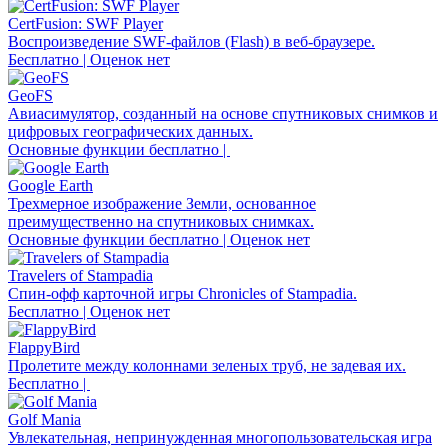
CertFusion: SWF Player
Воспроизведение SWF-файлов (Flash) в веб-браузере.
Бесплатно | Оценок нет
GeoFS
Авиасимулятор, созданный на основе спутниковых снимков и
цифровых географических данных.
Основные функции бесплатно |
Google Earth
Трехмерное изображение Земли, основанное
преимущественно на спутниковых снимках.
Основные функции бесплатно | Оценок нет
Travelers of Stampadia
Спин-офф карточной игры Chronicles of Stampadia.
Бесплатно | Оценок нет
FlappyBird
Пролетите между колоннами зеленых труб, не задевая их.
Бесплатно |
Golf Mania
Увлекательная, непринужденная многопользовательская игра