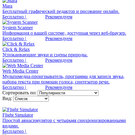
Mara
Бесплатный графический редактор и рисование онлайн.
Бесплатно |
Рекомендуем
System Scanner
Информация о вашей системе, доступная через веб-браузер.
Бесплатно |
Рекомендуем
Click & Relax
Успокаивающие звуки и сцены природы.
Бесплатно |
Рекомендуем
Web Media Center
Мультимедиа-проигрыватель, программа для записи звука,
набора текста при помощи голоса, синтезатор речи.
Бесплатно |
Рекомендуем
Сортировать по:
Вид:
Flight Simulator
Простой авиасимулятор с четырьмя синхронизированными
видами.
Бесплатно |