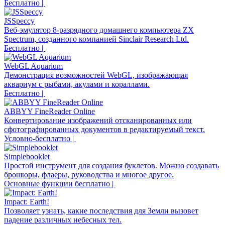
Бесплатно |
JSSpeccy
Веб-эмулятор 8-разрядного домашнего компьютера ZX
Spectrum, созданного компанией Sinclair Research Ltd.
Бесплатно |
WebGL Aquarium
Демонстрация возможностей WebGL, изображающая
аквариум с рыбами, акулами и кораллами.
Бесплатно |
ABBYY FineReader Online
Конвертирование изображений отсканированных или
сфотографированных документов в редактируемый текст.
Условно-бесплатно |
Simplebooklet
Простой инструмент для создания буклетов. Можно создавать
брошюры, флаеры, руководства и многое другое.
Основные функции бесплатно |
Impact: Earth!
Позволяет узнать, какие последствия для Земли вызовет
падение различных небесных тел.