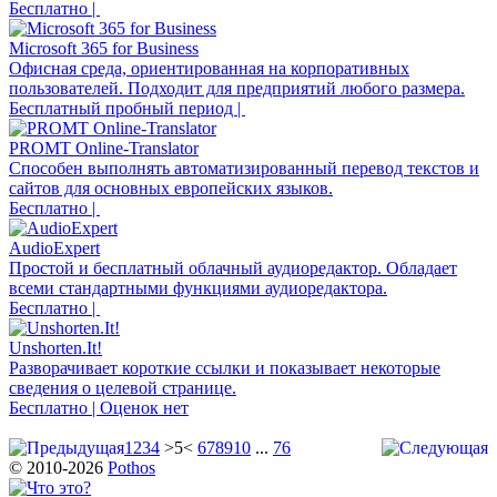
Бесплатно |
Microsoft 365 for Business
Офисная среда, ориентированная на корпоративных
пользователей. Подходит для предприятий любого размера.
Бесплатный пробный период |
PROMT Online-Translator
Способен выполнять автоматизированный перевод текстов и
сайтов для основных европейских языков.
Бесплатно |
AudioExpert
Простой и бесплатный облачный аудиоредактор. Обладает
всеми стандартными функциями аудиоредактора.
Бесплатно |
Unshorten.It!
Разворачивает короткие ссылки и показывает некоторые
сведения о целевой странице.
Бесплатно | Оценок нет
1
2
3
4
>5<
6
7
8
9
10
...
76
© 2010-2026
Pothos