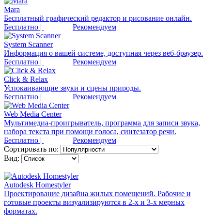
Mara
Бесплатный графический редактор и рисование онлайн.
Бесплатно |
Рекомендуем
System Scanner
Информация о вашей системе, доступная через веб-браузер.
Бесплатно |
Рекомендуем
Click & Relax
Успокаивающие звуки и сцены природы.
Бесплатно |
Рекомендуем
Web Media Center
Мультимедиа-проигрыватель, программа для записи звука,
набора текста при помощи голоса, синтезатор речи.
Бесплатно |
Рекомендуем
Сортировать по:
Вид:
Autodesk Homestyler
Проектирование дизайна жилых помещений. Рабочие и
готовые проекты визуализируются в 2-х и 3-х мерных
форматах.