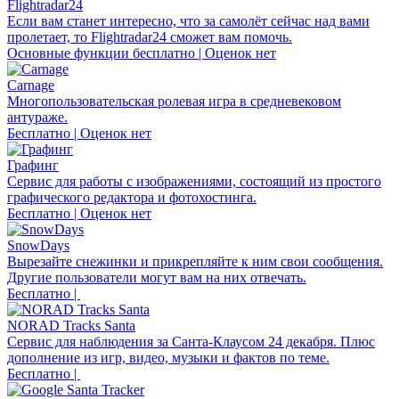
Flightradar24
Если вам станет интересно, что за самолёт сейчас над вами
пролетает, то Flightradar24 сможет вам помочь.
Основные функции бесплатно | Оценок нет
Carnage
Многопользовательская ролевая игра в средневековом
антураже.
Бесплатно | Оценок нет
Графинг
Сервис для работы с изображениями, состоящий из простого
графического редактора и фотохостинга.
Бесплатно | Оценок нет
SnowDays
Вырезайте снежинки и прикрепляйте к ним свои сообщения.
Другие пользователи могут вам на них отвечать.
Бесплатно |
NORAD Tracks Santa
Сервис для наблюдения за Санта-Клаусом 24 декабря. Плюс
дополнение из игр, видео, музыки и фактов по теме.
Бесплатно |