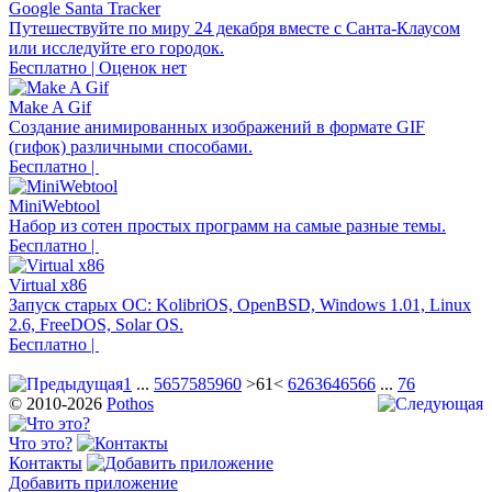
Google Santa Tracker
Путешествуйте по миру 24 декабря вместе с Санта-Клаусом
или исследуйте его городок.
Бесплатно | Оценок нет
Make A Gif
Создание анимированных изображений в формате GIF
(гифок) различными способами.
Бесплатно |
MiniWebtool
Набор из сотен простых программ на самые разные темы.
Бесплатно |
Virtual x86
Запуск старых ОС: KolibriOS, OpenBSD, Windows 1.01, Linux
2.6, FreeDOS, Solar OS.
Бесплатно |
1
...
56
57
58
59
60
>61<
62
63
64
65
66
...
76
© 2010-2026
Pothos
Что это?
Контакты
Добавить приложение