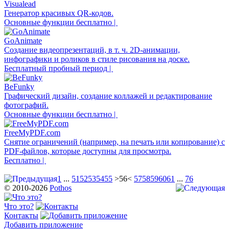
Visualead
Генератор красивых QR-кодов.
Основные функции бесплатно |
GoAnimate
Создание видеопрезентаций, в т. ч. 2D-анимации,
инфографики и роликов в стиле рисования на доске.
Бесплатный пробный период |
BeFunky
Графический дизайн, создание коллажей и редактирование
фотографий.
Основные функции бесплатно |
FreeMyPDF.com
Снятие ограничений (например, на печать или копирование) с
PDF-файлов, которые доступны для просмотра.
Бесплатно |
1
...
51
52
53
54
55
>56<
57
58
59
60
61
...
76
© 2010-2026
Pothos
Что это?
Контакты
Добавить приложение