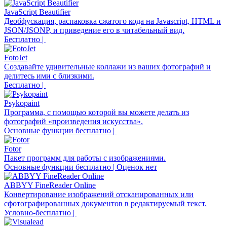
JavaScript Beautifier
Деобфускация, распаковка сжатого кода на Javascript, HTML и
JSON/JSONP, и приведение его в читабельный вид.
Бесплатно |
FotoJet
Создавайте удивительные коллажи из ваших фотографий и
делитесь ими с близкими.
Бесплатно |
Psykopaint
Программа, с помощью которой вы можете делать из
фотографий «произведения искусства».
Основные функции бесплатно |
Fotor
Пакет программ для работы с изображениями.
Основные функции бесплатно | Оценок нет
ABBYY FineReader Online
Конвертирование изображений отсканированных или
сфотографированных документов в редактируемый текст.
Условно-бесплатно |