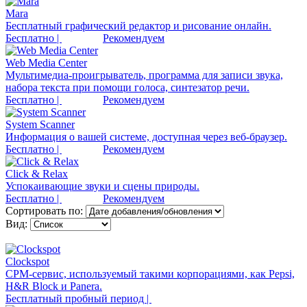
Mara
Бесплатный графический редактор и рисование онлайн.
Бесплатно |
Рекомендуем
Web Media Center
Мультимедиа-проигрыватель, программа для записи звука,
набора текста при помощи голоса, синтезатор речи.
Бесплатно |
Рекомендуем
System Scanner
Информация о вашей системе, доступная через веб-браузер.
Бесплатно |
Рекомендуем
Click & Relax
Успокаивающие звуки и сцены природы.
Бесплатно |
Рекомендуем
Сортировать по:
Вид:
Clockspot
CPM-сервис, используемый такими корпорациями, как Pepsi,
H&R Block и Panera.
Бесплатный пробный период |